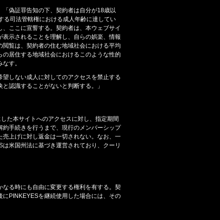
「偽証罪告知の下、契約者は自分が18歳以
する司法管轄権における成人年齢に達してい
し、ここに宣誓する。契約者は、本ウェブサイ
が表示されることを理解し、自らの娯楽、情報
の閲覧は、契約者の住む地域社会における平均
らの居住する地域社会におけるこのような性的
みなす。
希望しない成人に対してのアクセスを禁止する
快と認識することがないと判断する。」
にした本サイトへのアクセスに対し、指定期間
の解約手続きを行うまで、現行のメンバーシップ
た売上げに対し返金は一切されない。なお、一
ESは米国州法に基づき運営されており、クーリ
いかなる時にも自由に変更する権利を有する。契
PINKEYESを継続使用した場合には、その