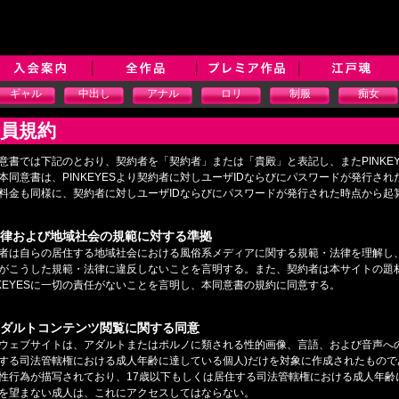
ギャル
中出し
アナル
ロリ
制服
痴女
員規約
意書では下記のとおり、契約者を「契約者」または「貴殿」と表記し、またPINKEYE
本同意書は、PINKEYESより契約者に対しユーザIDならびにパスワードが発行さ
料金も同様に、契約者に対しユーザIDならびにパスワードが発行された時点から起
.法律および地域社会の規範に対する準拠
者は自らの居住する地域社会における風俗系メディアに関する規範・法律を理解し、P
がこうした規範・法律に違反しないことを言明する。また、契約者は本サイトの題
NKEYESに一切の責任がないことを言明し、本同意書の規約に同意する。
.アダルトコンテンツ閲覧に関する同意
ウェブサイトは、アダルトまたはポルノに類される性的画像、言語、および音声への
する司法管轄権における成人年齢に達している個人)だけを対象に作成されたもの
性行為が描写されており、17歳以下もしくは居住する司法管轄権における成人年齢
を望まない成人は、これにアクセスしてはならない。