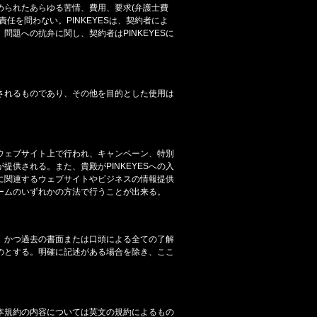
められたあらゆる苦情、費用、要求(弁護士費
責任を問わない。PINKEYESは、契約者によ
題への抗弁に関し、契約者はPINKEYESに
されるものであり、その他を目的とした使用は
たはウェブサイト上で行われ、キャンペーン、特別
が提供される。また、貴殿がPINKEYESへの入
ESに関連するウェブサイトやビジネスの情報提供
ームのいずれかの方法で行うことが出来る。
み、かつ過去の書面または口頭による全ての了解
ものとする。明確に記述がある場合を除き、ここ
本規約の内容については英文の規約によるもの