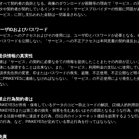
すべて契約者の負担となる。画像のダウンロードが困難等の理由で「サービス」の
タや契約者が契約しているインターネット・サービスプロバイダーの性能に問題が
ービス」に対し支払われた金額は一切返金されない。
ユーザIDおよびパスワード
ービス」へのアクセスおよびその使用には、ユーザIDとパスワードが必要となる。セキ
パスワードを公開しない。「サービス」への不正アクセスは本同意書の契約違反お
.提供情報の真実性
者は「サービス」の契約に必要な全ての情報を提供したことまたその内容が正しい
体にも譲渡することは出来ない。また、「サービス」利用料金の支払いに使用して
請求先住所の変更、IDまたはパスワードの喪失、盗難、不正使用、不正公開など明
にPINKEYESに連絡しなければならない。「サービス」の不正使用により発生した損
ない。
.禁止行為契約者は
)PINKEYESが所有・保有しているデータのコピー防止コードの解読、(2)個人的
)PINKEYESまたは第三者の損失・損害を生むあるいはその原因となるような行為、
する法規や標準に違反する行為、(5)公共のインターネット接続を妨害するような行為、
の行為、など、PINKEYESが定めている禁止行為を行ってはならない。
.免責