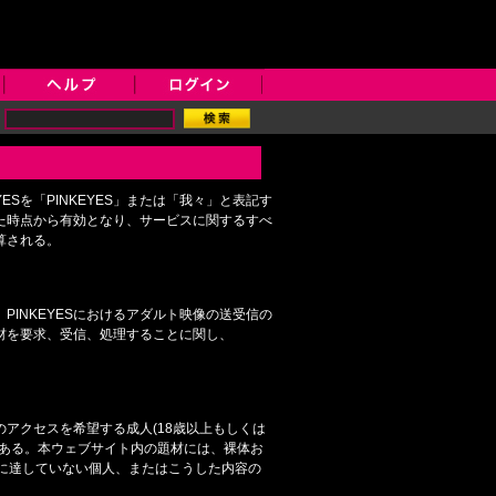
Sを「PINKEYES」または「我々」と表記す
れた時点から有効となり、サービスに関するすべ
算される。
INKEYESにおけるアダルト映像の送受信の
材を要求、受信、処理することに関し、
アクセスを希望する成人(18歳以上もしくは
である。本ウェブサイト内の題材には、裸体お
に達していない個人、またはこうした内容の