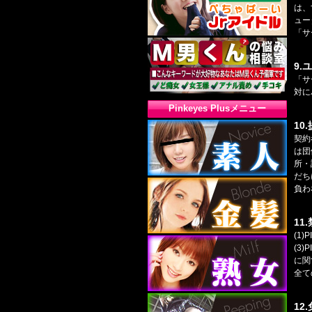
は、
ュー
「サ
9.
「サ
対に
Pinkeyes Plusメニュー
10
契約
は団
所・
だち
負わ
11
(1
(3
に関
全て
12