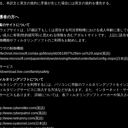
る。本訳文と英文の規約に矛盾が生じた場合には英文の規約を優先する。
保護者の方へ
ご覧のサイトについて
ウェブサイトは、17歳以下もしくは居住する司法管轄権における成人年齢に達して
い成人に有害(性的描写等)と思われる情報を含むアダルトサイトです。 上記に該
御機能やフィルタリングソフトのご利用をお勧めします。
ウザの制御機能
://technet.microsoft.com/ja-jp/library/dd361897%28en-us%29.aspx(英語)
://www.microsoft.com/japan/windows/ie/using/howto/contentadv/config.mspx(日本語
サービス
://download.live.com/familysafety
フィルタリングソフトについて
ルタリングソフトを利用するには、パソコンに市販のフィルタリングソフトをイン
ィルタリングサービスに加入する方法などがあります。また、インターネット・サ
サービスもあります。 詳細については、各フィルタリングソフトメーカーや加入さ
p://www.cybersitter.com(英語)
p://www.cyberpatrol.com(英語)
p://www.netnanny.com(英語)
tp://www.oyakonet.com(日本語)