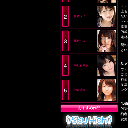
メン
上も
ない
松本メイ
トへ
収集
的成
題材
篠めぐみ
契約
とい
3.
中野ありさ
ウェ
ごと
料金
度決
ング
神咲詩織
4
おすすめ作品
PI
約者
変更