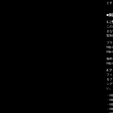
とす
■
1.
この
まな
覧制
ブラ
http
http
無料
http
2.
フィ
るフ
ング
い。
・htt
・htt
・htt
・ht