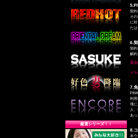
5.
契約
その
に対
たは
6.
契約
解約
7.
PI
利用
壊に
人、
あっ
厳選シリーズ！！
8.
本ウ