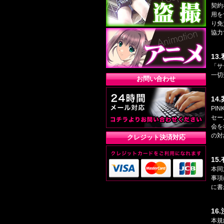
契約
用を
り免
協力
13
「サ
一切
お問い合わせ
14
PI
セー
会を
の対
クレジット決済対応
15
本同
事項
に書
16
本規