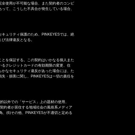
完全使用が不可能な場合、また契約者のコンピ
あって、こうした不具合が発生している場合、
ュリティ保護のため、PINKEYESでは、絶
よび法律違反となる。
ことを保証する。この契約はいかなる個人また
いるクレジットカードの有効期限の変更、住
らかなセキュリティ違反があった場合には、た
失・損害に関し、PINKEYESは一切の責任を
利用目的以外での「サービス」上の題材の使用、
(4)契約者が居住する地域社会の風俗系メディア
(6)その他、PINKEYESが不適切と定める