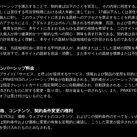
バーシップを購入することで、契約者は以下のことを宣言し、その内容に同意する。
しくは居住する司法管轄権における成人年齢に達しており、17歳以下もしくは居住
個人に対し、このウェブサイトに含まれる題材へのアクセスを禁止することを約束
のアクセスにより、アダルトまたはポルノに類される性的画像、言語、および音声
、教育を目的に、本サイトに含まれるあらゆる題材の視聴を希望する。このサイト
人個人が持つ健康的かつ一般的な性への関心・興味を表す行為である。契約者は自
の許容度をよく理解し、本サイトの題材が当該地域社会で許容されるものであると
者は、当該地域社会に居住する平均的成人が、未成年またはこうした題材の閲覧を
う状況下で、本サイトの題材を容認・消費し、また本サイトの題材を猥褻または不
メンバーシップ料金
ブサイト(「サービス」と呼ぶ)が提供するサービス、情報および製品の使用を目的
にPINKEYESのメンバーシップ料金が自動課金される。契約者がメンバーシップ
は指定クレジットカードに指定期間ごとに自動継続され、自動課金される。こうし
済されたものに対する変更・取り消し・部分返金も一切されない。また、PINKEY
オフは受け付けないものとする。
.価格、コンテンツ、契約条件変更の権利
NKEYESは、価格、ウェブサイトのコンテンツ、およびこの契約条件のすべてを、
は契約条件および価格に変更の有無を定期的に確認し、こうした変更が提示された後に
を受け入れたものとみなされる。