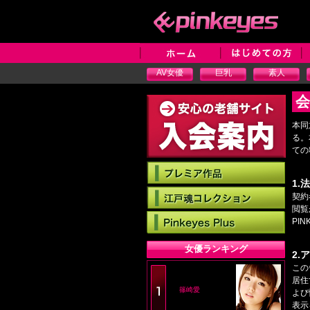
AV女優
巨乳
素人
会
本同
る。
ての
1
契約
閲覧
PI
女優ランキング
2
この
居住
篠崎愛
よび
表示