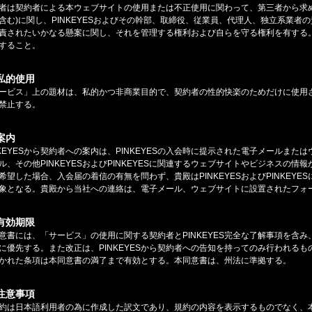
者は契約者による本ウェブサイトの使用または不正使用に関わって、第三者から求
含む)に関し、PINKEYESおよびその幹部、取締役、従業員、代理人、独立系業者の
責されたいかなる懸案に関し、それを管理する権利および自らを守る権利を有する。問
すること。
.私的使用
ービス」上の題材は、私的かつ非商業目的で、契約者の性的快楽のためだけに使用
禁止する。
.案内
NKEYESから契約者への案内は、PINKEYESの入会時に提示された電子メールま
ル、その他PINKEYESおよびPINKEYESに関連するウェブサイトやビジネスの情報
希望した場合、入会届の着信の有無を問わず、貴殿はPINKEYESおよびPINKEY
象となる。貴殿から当社への連絡は、電子メール、ウェブサイトに設置されたフォ
.有効期限
意書には、「サービス」の使用に関する契約者とPINKEYES完全な了解事項を含
に優先する。また改正は、PINKEYESから契約者への告知を持ってのみ行われる
かれた条項は本同意書の満了まで有効とする。本同意書は、州法に準拠する。
.注意事項
約は日本語利用者の為に作成した訳文であり、規約の内容を表示するものでなく、