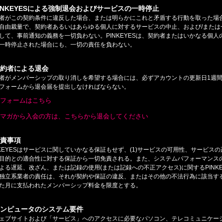
PINKEYESによる強制退会およびサービスの一時停止
者がこの契約条件に違反した場合、または明らかにこれと矛盾する行動を取った場合、
自由裁量で、契約者あるいはあらゆる個人に対するサービスの中止、および/または
して、事前通知の義務を一切負わない。PINKEYESは、契約者またはいかなる個
一時停止された場合にも、一切の責任を負わない。
契約者による退会
者がメンバーシップの取り消しを希望する場合には、必ずアカウントの更新日1週
フォームから退会届を提出しなければならない。
免責事項
NKEYESはサービスに関していかなる保証もせず、(1)サービスの可用性、サービス
目的との適合性に対する保証から一切免責される。また、システムパフォーマンス
よる遅延、改ざん、または記録の使用(または記録への不正アクセス)に関するPINK
独立系業者の責任は、それが契約や保証の違反、またはその他の不法行為に該当す
た月に支払われたメンバーシップ料金を限度とする。
コンピュータのシステム要件
ェブサイトおよび「サービス」へのアクセスに必要なパソコン、テレコミュニケー