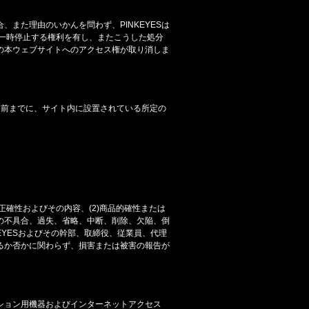
また理由のいかんを問わず、PINKEYESは
一時停止する権利を有し、またこうした処分
人の本ウェブサイトへのアクセス権が取り消しま
間前までに、サイト内に設置されている所定の
の正確性およびその内容、(2)商品的確性または
の不具合、過失、省略、中断、削除、欠陥、倒
EYESおよびその幹部、取締役、従業員、代理
るか否かに関わらず、損害または被害の報告が
ション用機器およびインターネットアクセス